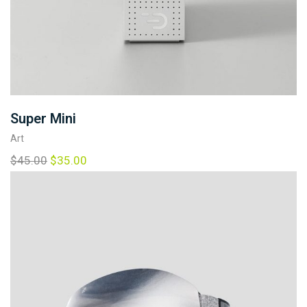
Super Mini
Art
O
C
$
45.00
$
35.00
r
u
i
r
g
r
i
e
n
n
a
t